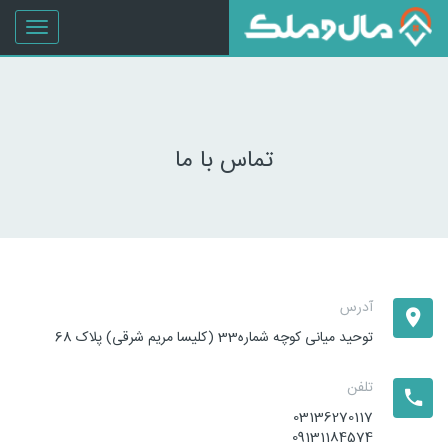
oggle
gation
تماس با ما
آدرس
توحید میانی کوچه شماره33 (کلیسا مریم شرقی) پلاک 68
تلفن
03136270117
09131184574