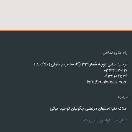
راه های تماس
توحید میانی کوچه شماره33 (کلیسا مریم شرقی) پلاک 68
03136270117
09131184574
info@malomelk.com
درباره
املاک دنیا اصفهان مرتضی چگونیان.توحید میانی
درباره ما
قوانین و مقررات